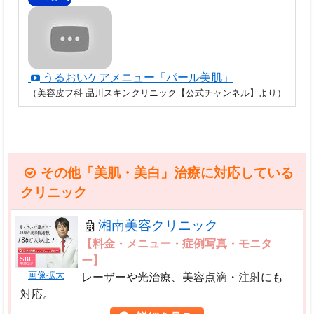
第15野萩ビル9F
・
結果・感想には個人差
があります。文章内容や画像
１．体験談を掲載しない
品川スキンクリニック 新宿院
等が閲覧者様のケースと掲載内容が同じと思われる内
２．術前、術後写真（イラストも含む）を掲載する場
東京都渋谷区代々木2-9-2
容でも、個人によって状況が異なるため全く同じ過程
うるおいケアメニュー「パール美肌」
久保ビル6F
合は説明、料金、リスク等の注意事項を表示する
（美容皮フ科 品川スキンクリニック【公式チャンネル】より）
や結果となるとは限りませんので、
誰にでも当てはま
基本的に掲載されている画像は無料で提供されている
るわけではありません
。
品川スキンクリニック 渋谷院
イメージ素材となります。
東京都渋谷区道玄坂2-3-2
術前、術後の画像を掲載する場合、「限定解除要件」
・効果や結果はメリットばかりではなく、
リスク・副
大外ビル4F
その他「美肌・美白」治療に対応している
と呼ばれる方法を用いて内容、費用、リスク、副作用
作用等のデメリット
もある可能性がありますので注意
クリニック
する必要があります。
等の表示を行います。
品川スキンクリニック 表参道院
３．客観的根拠のない比較やランキング。他の病院ま
湘南美容クリニック
東京都港区北青山3-11-7
・
内容は主観的要素を含む可能性があります
ので御参
たは診療所と比較して優良であることを示す内容を掲
【料金・メニュー・症例写真・モニタ
Aoビル10F
考にされる場合にはバランス的に、より多くの意見や
ー】
載しない
画像拡大
レーザーや光治療、美容点滴・注射にも
感想に耳を傾ける必要があります。
一つの情報だけで
本ページの内容はあくまで同一クリニック内でのデー
品川スキンクリニック 銀座院
対応。
は判断しない
ようにおすすめします。
東京都中央区銀座1-3-9
タや商品データであり、他の病院との比較ではありま