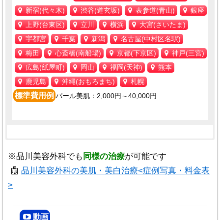
新宿(代々木)
渋谷(道玄坂)
表参道(青山)
銀座
上野(台東区)
立川
横浜
大宮(さいたま)
宇都宮
千葉
新潟
名古屋(中村区名駅)
梅田
心斎橋(南船場)
京都(下京区)
神戸(三宮)
広島(紙屋町)
岡山
福岡(天神)
熊本
鹿児島
沖縄(おもろまち)
札幌
標準費用例
パール美肌：2,000円～40,000円
パール美肌：2,000円～40,000円
品川スキンクリニック 品川院
事前に必ず
リスクや注意情報
の確認、相談・説明
本ページでは各種法令や取り決めを
※品川美容外科でも
同様の治療
が可能です
東京都港区港南2-5-3
を受けましょう。
厳重に順守するために以下の対応を行っ
品川美容外科の美肌・美白治療<症例写真・料金表
オリックス品川ビル6F
ご利用にあたっての御注意
>
ています。
品川スキンクリニック 池袋院
東京都豊島区南池袋1-25-11
動画