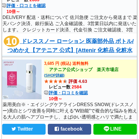
評価・口コミを確認
10倍～
DELIVERY 配送・送料について 佐川急便 ご注文から発送まで 楽
天バンク決済、銀行振込 ご入金確認後、3営業日以内に発送いた
します。 クレジットカード決済、代金引換 ご注文確認後、3営
業日以内に発送いたします。 ご選択いただける配送時間帯 ゆう
ドレススノー ローション 医薬部外品 ボトル/
パケット ご注文から発送..
つめかえ【アテニア 公式】[Attenir 化粧品 化粧水
美白 スキンケア 保湿 エイジングケア ..
3,685 円 (税込) 送料無料
アテニア公式ショップ 楽天市場店
(SHOP詳細)
評価 4.63
レビュー数
2584
評価・口コミを確認
10倍～
薬用美白※・エイジングケアラインDRESS SNOW(ドレススノ
ー)美白とシワ改善を同時に叶える“W効能”で複合的な悩みを抱え
る大人の肌へアプローチし、まばゆい透明感とハリで満たしま
す。※洗顔料を除くドレススノー ローション 【医薬部外品】
Twitter
facebook
LINE
［販売名：アテニア ローション DS..