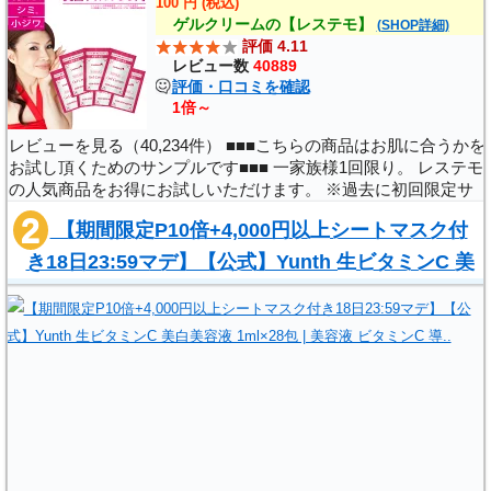
100 円 (税込)
ゲルクリームの【レステモ】
大阪府大阪市北区梅田1-11-4
(SHOP詳細)
評価 4.11
大阪駅前第4ビル6F
レビュー数
40889
評価・口コミを確認
1倍～
品川美容外科(スキンクリニック提携) 心斎橋院
レビューを見る（40,234件） ■■■こちらの商品はお肌に合うかを
10：00～20：00
お試し頂くためのサンプルです■■■ 一家族様1回限り。 レステモ
大阪市中央区南船場４丁目３−２ ヒューリック心斎橋
の人気商品をお得にお試しいただけます。 ※過去に初回限定サ
ンプル商品をご購入されたことのある方は自動的にキャンセルと
ビル 8F
【期間限定P10倍+4,000円以上シートマスク付
なります。 ※初回限定サン..
き18日23:59マデ】【公式】Yunth 生ビタミンC 美
品川スキンクリニック 京都院
白美容液 1ml×28包 | 美容液 ビタミンC 導..
京都府京都市下京区烏丸通 七条下ル
東塩小路町735-1 京阪京都ビル
,
品川スキンクリニック 神戸院
〒650-0021 兵庫県神戸市中央区中央区三宮町１丁目
２ 三宮町１丁目２−１ 三神ビル 5F
(