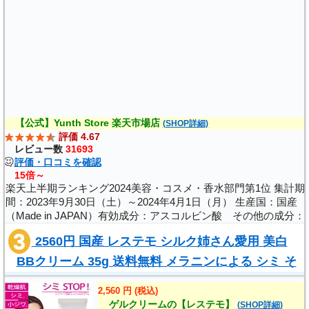
品川スキンクリニック 広島院
広島県広島市中区紙屋町2-2-2
)
紙屋町ビル5F
品川スキンクリニック 岡山院
岡山県岡山市北区錦町6-1
【公式】Yunth Store 楽天市場店
(SHOP詳細)
両備ビル5F
評価 4.67
レビュー数
31693
評価・口コミを確認
品川スキンクリニック 福岡院
15倍～
楽天上半期ランキング2024美容・コスメ・香水部門第1位 集計期
〒810-0021 福岡県福岡市中央区中央区今泉１丁目２
間：2023年9月30日（土）～2024年4月1日（月） 生産国：国産
０ 今泉１丁目２０−２ 天神MENTビル2F
（Made in JAPAN）有効成分：アスコルビン酸 その他の成分：
プロピレングリコール素材タイプ：クルエルティーフリー 防腐
2560円 国産 レステモ シルク姉さん愛用 美白
剤フリー 鉱物油フリー 石油..
品川スキンクリニック 熊本院
BBクリーム 35g 送料無料 メラニンによる シミ そ
熊本県熊本市中央区紺屋今町1-1
ばかす を防ぎ 30秒で しみ シワ を隠す..
シティ12ビル5F
2,560 円 (税込)
ゲルクリームの【レステモ】
(SHOP詳細)