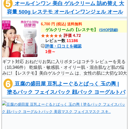
オールインワン 美白 ゲルクリーム 詰め替え 大
保てます。また人気の秘..
容量 500g レステモ オールインワンジェル オール
インワンゲル 送料無料 美容液 化粧水 ..
6,700 円 (税込) 送料無料
ゲルクリームの【レステモ】
(SHOP詳細)
評価 4.72
レビュー数
11186
評価・口コミを確認
1倍～
ギフト対応 おねだりお気に入りボタンはコチラ レビューを見る
（10,346件） 乾燥肌・敏感肌・オイリー肌・混合肌など肌の悩
みに! 【レステモ】美白ゲルクリーム は、女性の肌に大切な10大
保湿成分を含んでいるので冬場の乾燥した時期でもプルプルに保
豆腐の盛田屋 豆乳よーぐるとぱっく 玉の輿 |
てます。 また人気の秘..
塗るパック フェイスパック 顔パック ヨーグルトパ
ック 美容マスク フェイスマスク スキ..
,