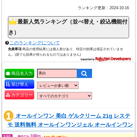
容整形をもっと身近に」を合言葉に治療内
は当サイト以外でも是非事前によくお調べになってく
アルシェ 8Ｆ
容、治療経過、カウンセリング内容をオープ
ランキング更新：2024-10-16
【東京美容外科】
ださい。
ンにしており、 クリニック内の顔が見える運
「美肌・美白」治療詳細
最新人気ランキング（並べ替え・絞込機能付
営が特徴です。
品川スキンクリニック 宇都宮院
美肌レーザー治療（YAGレーザー）
クリニック所在地
全国で90院以上あり
き）
栃木県宇都宮市駅前通り1-4-6
◆『東京美容外科』とは？
①低価格クリニックと違い、一定の経験を持
宇都宮西口ビル4F
このランキングについて
《公式サイト》
つ医師だけを採用。料金が明確、費用面の不
免責事項
:商品の使用結果には個人差があり、特定の効果は保証されていませ
安が少ない
ん。(誰でも効果が得られるものではありません)
品川スキンクリニック 千葉院
②手術内容、仕上がりイメージ、術後リス
千葉県千葉市中央区新町1000番地
ク、費用など、患者が納得のゆくまで丁寧に
商品名入力
センシティタワー6F
説明
③技術向上の取り組み。経験豊富なドクター
並び替え
を招き、定期的に技術講習会を開催
品川スキンクリニック 新潟院
カテゴリー
④各メディアに出演
新潟県新潟市中央区弁天1-1-22
所在地
赤坂
銀座
新宿
梅田
東信新潟ビル2F
青森
秋田
仙台
広島福山
オールインワン 美白 ゲルクリーム 21g レステ
モ 送料無料 オールインワンジェル オールインワン
品川スキンクリニック 梅田院
《公式サイト》
ゲル シミ びはく 美白クリーム 医薬部..
10：00～20：00