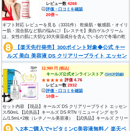
レビュー数
4266
評価・口コミを確認
20倍～
ギフト対応 レビューを見る（3331件） 乾燥肌・敏感肌・オイリ
ー肌・混合肌など肌の悩みに! 【レステモ】美白ゲルクリーム
は、女性の肌に大切な10大保湿成分を含んでいるので冬場の乾
燥した時期でもプルプルに保てます。 また人気の秘密は「乳
【楽天先行発売】300ポイント対象◆公式 キー
液」「保湿液」「美容液」「化..
ルズ 美白 美容液 DS クリアリーブライト エッセン
ス セット ホリデイ エディション 50ml k..
12,980 円 (税込)
キールズ公式オンラインストア
(SHOP詳細)
評価 4.76
レビュー数
2932
評価・口コミを確認
10倍～
セット内容 【現品】キールズ DS クリアリーブライト エッセン
ス/50mL 【試供品】キールズ DS RTN リニューイング セラ
ム/1.5mL×2枚（レチノール美容液） 【試供品】キールズ クリー
ム UFC 7ml（クリーム） メーカー名：Kiehl's（キールズ） 商品
＼2本ご購入で+ビタミンC美容液無料／ 楽天ベ
区分：化粧品 広告文責：日..