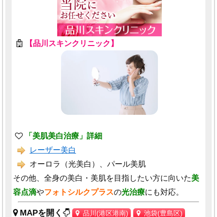
【品川スキンクリニック】
「美肌美白治療」詳細
レーザー美白
オーロラ（光美白）、パール美肌
その他、全身の美白・美肌を目指したい方に向いた
美
容点滴
や
フォトシルクプラス
の
光治療
にも対応。
MAPを開く
品川(港区港南)
池袋(豊島区)