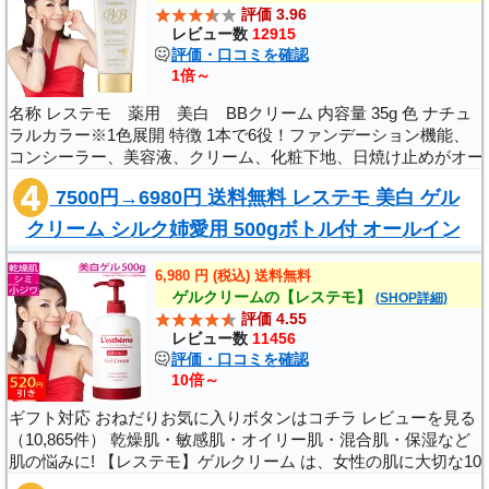
評価 3.96
品川スキンクリニック 鹿児島院
レビュー数
12915
評価・口コミを確認
鹿児島県鹿児島市中央町3-1
1倍～
第1NTビル7F
名称 レステモ 薬用 美白 BBクリーム 内容量 35g 色 ナチュ
ラルカラー※1色展開 特徴 1本で6役！ファンデーション機能、
品川スキンクリニック 沖縄院
コンシーラー、美容液、クリーム、化粧下地、日焼け止めがオー
ルインワンに！厚塗りにならずに、シミ、シワ、クス..
沖縄県那覇市おもろまち1-1-12
7500円→6980円 送料無料 レステモ 美白 ゲル
那覇新都心センタービル1F
クリーム シルク姉愛用 500gボトル付 オールイン
ワン オールインワンジェル ポンプ オール..
品川スキンクリニック 札幌院
6,980 円 (税込) 送料無料
ゲルクリームの【レステモ】
(SHOP詳細)
北海道札幌市中央区北4条西5-1
評価 4.55
アスティ45ビル2F
レビュー数
11456
評価・口コミを確認
10倍～
ギフト対応 おねだりお気に入りボタンはコチラ レビューを見る
（10,865件） 乾燥肌・敏感肌・オイリー肌・混合肌・保湿など
肌の悩みに! 【レステモ】ゲルクリーム は、女性の肌に大切な10
大保湿成分を含んでいるので冬場の乾燥した時期でもプルプルに