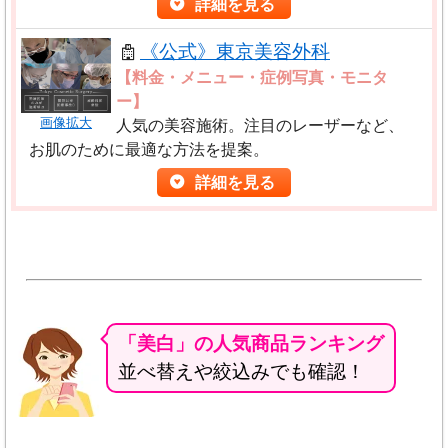
詳細を見る
マルイト銀座ビル4F
せん。（他の病院や商品より優良であるとは限りませ
・誤解して伝わることのないよう、表現方法では絶対
《公式》東京美容外科
ん）
的・確定的表現は避けていますが。
絶対的・確定的で
品川スキンクリニック 上野院
【料金・メニュー・症例写真・モニタ
４．品位を損ねる内容や絶対・安全等の虚偽を掲載し
あると判断はなさいませんように
お願い致します。
ー】
東京都台東区上野2-6-12
ない
画像拡大
人気の美容施術。注目のレーザーなど、
上野東洋ビル3F
・各内容に合うクリニック一覧表示などを掲載してお
５．最高・NO.1等の誇大表現を掲載しない
お肌のために最適な方法を提案。
りますが、特集を組むこともあり、その性質上内容に
６．著名人の推薦等を掲載しない
詳細を見る
品川スキンクリニック 立川院
偏りが生じることがありますので
表示されているクリ
７．値段の安さを強調する内容を掲載しない
東京都立川市曙町2-8-5
ニックや機関が常に最も優れているとは限りません。
シネマシティビル12F
さらに多くの情報をお探しの方はお手数ですが他の検
また、掲載のための「限定解除要件」と呼ばれる以下
索サイト等をご利用ください。
の項目を記載しています。
品川スキンクリニック 横浜院
【湘南美容クリニック】
・問い合わせ先を記載。
神奈川県横浜市西区高島2-13-12
「美肌美白」治療対応あり
「美白」の人気商品ランキング
・金額や値段は個人によって異なるため、
当サイトの
・自由診療に係る通常必要とされる費用の記載。
◆『湘南美容クリニック』とは？
崎陽軒ビル ヨコハマジャスト3号館7F
並べ替えや絞込みでも確認！
内容と閲覧者様が希望しているケースとは金額や値段
TVCM放映中！
交通費支給制度や保証制度が
・主なリスク、副作用等に関する内容の記載。
あり、安全への取り組み、技術交流
も盛んに
は異なる
可能性があります。
品川スキンクリニック 大宮院
行っている全国展開の美容クリニック。「美
※予期せぬトラブルを防ぐために値段や金額について
埼玉県さいたま市大宮区桜木町 2-1-1