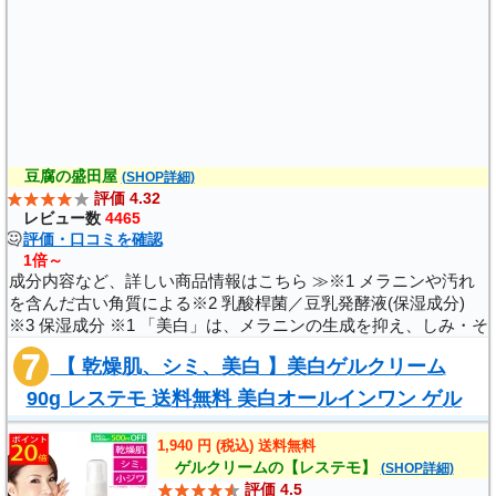
(
)
豆腐の盛田屋
(SHOP詳細)
評価 4.32
レビュー数
4465
評価・口コミを確認
1倍～
成分内容など、詳しい商品情報はこちら ≫※1 メラニンや汚れ
を含んだ古い角質による※2 乳酸桿菌／豆乳発酵液(保湿成分)
※3 保湿成分 ※1 「美白」は、メラニンの生成を抑え、しみ・そ
ばかすを防ぐことを指します。※2 保湿成分 ※3 ヒオウギ抽出液
【 乾燥肌、シミ、美白 】美白ゲルクリーム
（保湿成分）販売名：豆腐の盛..
90g レステモ 送料無料 美白オールインワン ゲル
しみ 医薬部外品 美容液 クリーム 化粧水 ..
1,940 円 (税込) 送料無料
ゲルクリームの【レステモ】
(SHOP詳細)
評価 4.5