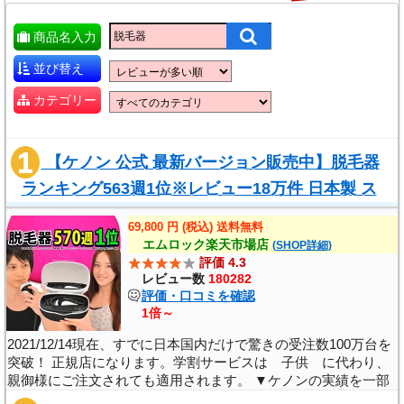
商品名入力
並び替え
カテゴリー
【ケノン 公式 最新バージョン販売中】脱毛器
ランキング563週1位※レビュー18万件 日本製 ス
トロング2 美顔器 家庭用 ムダ毛 ヒゲ ボデ..
69,800 円 (税込) 送料無料
エムロック楽天市場店
(SHOP詳細)
評価 4.3
レビュー数
180282
評価・口コミを確認
1倍～
2021/12/14現在、すでに日本国内だけで驚きの受注数100万台を
突破！ 正規店になります。学割サービスは 子供 に代わり、
親御様にご注文されても適用されます。 ▼ケノンの実績を一部
ご紹介(脱毛きランキングの実績)▼ 楽天市場 デイリーランキン