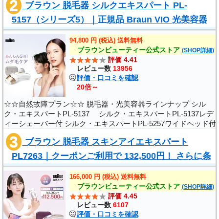
ブラウン 脱毛器 シルクエキスパート PL-
グ第1位 獲得 脱毛器 部門 2..
5157（シリーズ5）｜正規品 Braun VIO 光美容器
メンズ 光 脱毛 背中 家庭用 ipl セルフ脱毛 ..
94,800 円 (税込) 送料無料
ブラウンビューティー公式ストア
(SHOP詳細)
評価 4.41
レビュー数
13956
評価・口コミを確認
20倍～
☆☆自然故障プラン☆☆ 脱毛器・光美容器ラインナップ シル
ク・エキスパートPL-5137 シルク・エキスパートPL-5137レデ
ィーシェーバー付 シルク・エキスパートPL-5257ワイドヘッド付
シルク・エキスパートPL-3133 シルク・エキスパートPL-3000 シ
ブラウン 脱毛器 スキンアイエキスパート
ルク・エピルSES5880 広告文責..
PL7263｜クーポンご利用で 132,500円！ さらに条
件達成で20,000円キャッシュバック｜Pro7 正..
166,000 円 (税込) 送料無料
ブラウンビューティー公式ストア
(SHOP詳細)
評価 4.45
レビュー数
6107
評価・口コミを確認