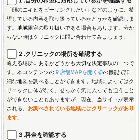
１.自分の希望に対応しているかを確認する
な病院」を検索される方が特に多い特徴があります。
-関東-
大宮院 柏院 横浜院
「顔のニキビをピーリングしたい」などのように、希
-東海-
名古屋院 栄院 新潟院
望している内容を取り扱っているかどうかを確認しま
主な特徴
-関西-
京都四条院 大阪梅田院 心斎橋院 神戸三宮院
す。地域限定の取り扱いである場合もあります。分か
-中国-
広島院
らない時はクリニックに問い合わせてみましょう。
アトピー肌・敏感肌・日焼け肌
でも脱毛可能。
-九州-
福岡天神院
完全予約制
かつ
完全個室
のラグジュアリー空
(青森院・八戸院・盛岡院・いわき院・郡山院はリゼ脱毛
２.クリニックの場所を確認する
間。
導入の提携院)
独自のプログラムで他院より圧倒的に短い
5ヶ月
通える場所にあるかどうかも大切な決定事項の一つで
で脱毛完了。
-東北-
仙台院 青森院 八戸院 盛岡院 いわき院 郡山院
す。本コンテンツの
店舗MAPを開く
の機能で詳
駅徒歩2分
の好立地。
細な地図を調べることができます。地域によってはク
《公式サイト》
エステ脱毛に比べて一回の効果が高く、
短い時
リニック自体がなく、せっかく気に入っても通うこと
間
で照射が可能。
ができないこともありますが、現在、当サイトが表示
予約が取りやすい！
平日21時
まで診療可能。年
される、
お調べされている地域にはクリニックがあり
中無休でネット予約可能。
ます
。
安心のプラン、安心の支払形態！プチプランと
パーフェクトプランで自分にあったコースを選べる。
３.料金を確認する
途中解約でも手数料なしで
返金保証
。