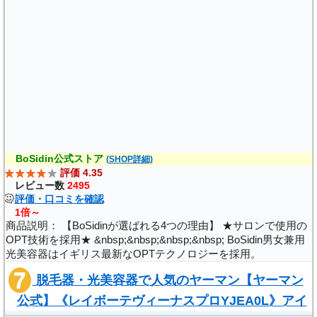
(
)
BoSidin公式ストア
(SHOP詳細)
評価 4.35
レビュー数
2495
評価・口コミを確認
1倍～
商品説明： 【BoSidinが選ばれる4つの理由】 ★サロンで使用の
OPT技術を採用★ &nbsp;&nbsp;&nbsp;&nbsp; BoSidin男女兼用
光美容器はイギリス最新なOPTテクノロジーを採用。
OPT（Optimal Pulsed Light）技術は本来エステサロンで使用さ
脱毛器・光美容器で人気のヤーマン【ヤーマン
れている先進的な技術です。従来のIPL技..
公式】《レイボーテヴィーナスプロYJEA0L》アイ