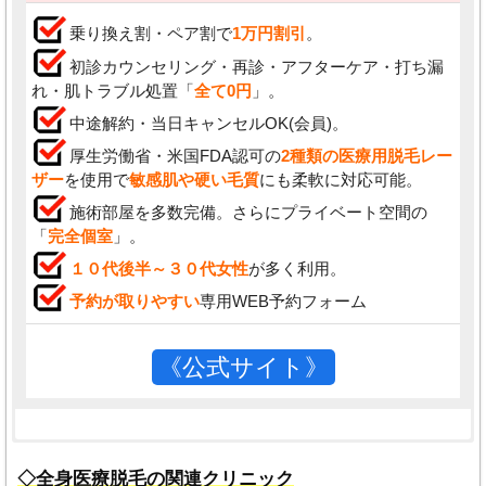
乗り換え割・ペア割で
1万円割引
。
初診カウンセリング・再診・アフターケア・打ち漏
れ・肌トラブル処置「
全て0円
」。
中途解約・当日キャンセルOK(会員)。
厚生労働省・米国FDA認可の
2種類の医療用脱毛レー
ザー
を使用で
敏感肌や硬い毛質
にも柔軟に対応可能。
施術部屋を多数完備。さらにプライベート空間の
「
完全個室
」。
１０代後半～３０代女性
が多く利用。
予約が取りやすい
専用WEB予約フォーム
《公式サイト》
腫れ、痛み、内出血などが起こるケースもありま
本ページでは各種法令や取り決めを
◇全身医療脱毛の関連クリニック