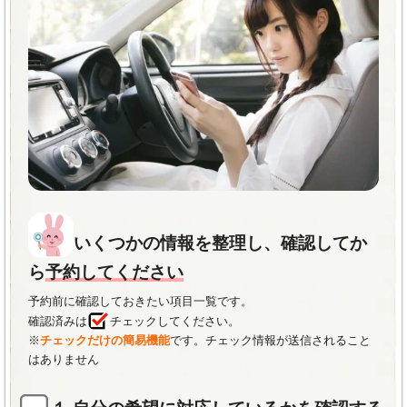
くに浸透し、高い脱毛効果を発揮します。
せた照射
が可能。照射による肌トラブル時も
・自由診療に係る通常必要とされる費用の記載。
クリニック所在地
完全無料保証
。増毛化・硬毛化の症状にも対
梅田(曽根崎新地)
・金額や値段は個人によって異なるため、
当サイトの
・主なリスク、副作用等に関する内容の記載。
応。院の移動も可能。出張や通勤のついでに
標準料金・値段目安
内容と閲覧者様が希望しているケースとは金額や値段
お近くの院に通える。
プチプラン全身脱毛5回
:
は異なる
可能性があります。
(両肘下・両手指甲・両脇・両膝下・両足指甲)
※予期せぬトラブルを防ぐために値段や金額について
標準料金・値段目安
33,000円(税抜)
は当サイト以外でも是非事前によくお調べになってく
全身脱毛5回コース
:定額
4,900円
(60回)
パーフェクトプラン全身脱毛5回
:96,000円(税抜)
ださい。
通常約25万円(税抜)
オプション部位:
顔・VIO
顔脱毛5回コース
:定額
3,400円
(30回)
時間
:約45分～60分
いくつかの情報を整理し、確認してか
通常約9.3万円(税抜)
無料
:初診・再診・照射漏れ・キャンセル（前日まで）
ら
予約してください
1回（都度）払い・分割払い
(定額プラン)対応。
支払い方法:現金・クレジットカード・分割払い
カウンセリング
:無料
学割
:20％OFF
ペア割
:最大
予約前に確認しておきたい項目一覧です。
のりかえ割・学生割・紹介割・友達と同時契約で
5,000
確認済みは
チェックしてください。
10%OFF
のりかえ割
:最大10%OFF
円割引
。
未成年
の方は親権者の同意があればOK
※
チェックだけの簡易機能
です。チェック情報が送信されること
もっと詳しく！
検索される方の特徴
医療脱毛は「安い格安、激安の所
はありません
クリニック所在地
や最安値、専門医や名医のいる安心安全な医療機関・有名
-東京-
新宿院 渋谷院 銀座院 立川院 町田院