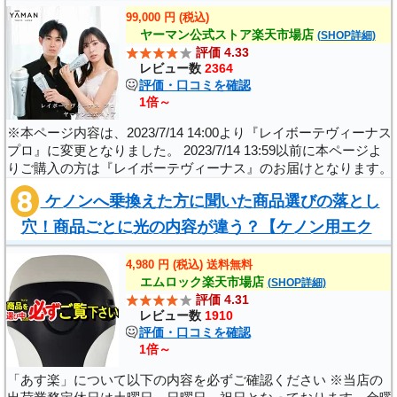
スブルー｜ムダ毛ケアコードレス防水全身VI..
99,000 円 (税込)
ヤーマン公式ストア楽天市場店
(SHOP詳細)
評価 4.33
レビュー数
2364
評価・口コミを確認
1倍～
※本ページ内容は、2023/7/14 14:00より『レイボーテヴィーナス
プロ』に変更となりました。 2023/7/14 13:59以前に本ページよ
りご購入の方は『レイボーテヴィーナス』のお届けとなります。
ご購入の際は、事前に内容をご確認の上ご注文いただきますよう
ケノンへ乗換えた方に聞いた商品選びの落とし
宜しくお願い申し上げ..
穴！商品ごとに光の内容が違う？【ケノン用エク
ストララージカートリッジ ケノン本体と同..
4,980 円 (税込) 送料無料
エムロック楽天市場店
(SHOP詳細)
評価 4.31
レビュー数
1910
評価・口コミを確認
1倍～
「あす楽」について以下の内容を必ずご確認ください ※当店の