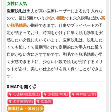
女性に人気
医療脱毛
は出力が高い医療レーザーによるお手入れな
ので、最短5回という
少ない回数
でも永久脱毛に近い
高
い脱毛効果
が期待できます。仕事やプライベートの予
定が詰まっており、時間をかけずに早く脱毛効果を実
感したい女性に向いています。医療脱毛は、脱毛した
くても忙しくて長期間かけて定期的にお手入れに通う
自信がない方におすすめです。剛毛でも脱毛効果が早
く実感できる上に、少ない回数で脱毛が完了するメリ
ットがあり、美しい仕上がりを長く保つことができま
す。
MAPを開く
心斎橋院(北堀江)
京都院(烏丸)
神戸院(三宮)
名古屋院(栄)
広島院
標準料金・値段目安