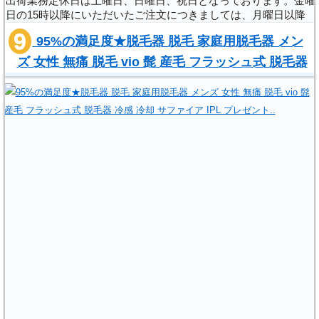
出荷業務定休日は土曜日、日曜日、祝日となっております。金曜
日の15時以降にいただいたご注文につきましては、月曜日以降
の発送となりますので、ご注意ください。 ※翌日着が可能な商
95%の満足度★脱毛器 脱毛 家庭用脱毛器 メン
品は、当店にて在庫がある商品..
ズ 女性 無痛 脱毛 vio 髭 産毛 フラッシュ式 脱毛器
冷感 冷却 サファイア IPL プレゼント..
,
(
)