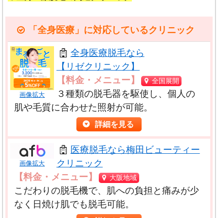
す。事前に必ず
リスクや注意情報
の確認、相談・説明
厳重に順守するために以下の対応を行っ
を受けましょう。
ています。
「全身医療」に対応しているクリニック
ご利用にあたっての御注意
全身医療脱毛なら
【リゼクリニック】
【料金・メニュー】
全国展開
３種類の脱毛器を駆使し、個人の
１．体験談を掲載しない
画像拡大
・
結果・感想には個人差
があります。文章内容や画像
肌や毛質に合わせた照射が可能。
２．術前、術後写真（イラストも含む）を掲載する場
等が閲覧者様のケースと掲載内容が同じと思われる内
合は説明、料金、リスク等の注意事項を表示する
詳細を見る
容でも、個人によって状況が異なるため全く同じ過程
基本的に掲載されている画像は無料で提供されている
や結果となるとは限りませんので、
誰にでも当てはま
医療脱毛なら梅田ビューティー
イメージ素材となります。
るわけではありません
。
クリニック
画像拡大
術前、術後の画像を掲載する場合、「限定解除要件」
【料金・メニュー】
大阪地域
と呼ばれる方法を用いて内容、費用、リスク、副作用
・効果や結果はメリットばかりではなく、
リスク・副
こだわりの脱毛機で、肌への負担と痛みが少
等の表示を行います。
作用等のデメリット
もある可能性がありますので注意
なく日焼け肌でも脱毛可能。
する必要があります。
３．客観的根拠のない比較やランキング。他の病院ま