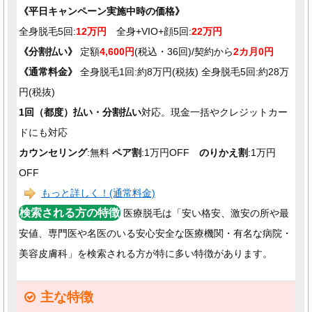
《平日キャンペーン実施中時の価格》
全身脱毛5回:
12万円
全身+VIO+顔5回:
22万円
《分割払い》
定額
4,600円
(税込・36回)/契約から
2カ月0円
《通常料金》
全身脱毛1回:約8万円(税抜) 全身脱毛5回:約28万
円(税抜)
1回（都度）払い・分割払い
対応。現金一括やクレジットカー
ドにも対応
カウンセリング
:無料
ペア割
:1万円OFF
のりかえ割
:1万円
OFF
もっと詳しく！(通常料金)
検索される方の特徴
医療脱毛は「安い格安、激安の所や最
安値、専門医や名医のいる安心安全な医療機関・有名な病院・
美容皮膚科」を検索される方が特に多い特徴があります。
主な特徴