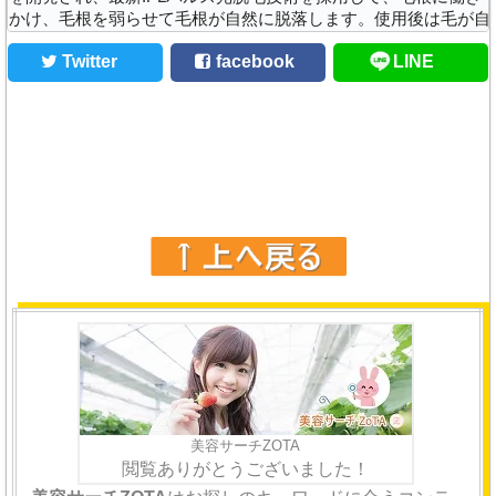
かけ、毛根を弱らせて毛根が自然に脱落します。使用後は毛が自
然に脱落し、生える速度を抑制できます。モードを選ぶだけで、
Twitter
facebook
LINE
手軽にエステに行ったよ..
美容サーチZOTA
閲覧ありがとうございました！