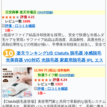
日安商事 楽天市場店
(SHOP詳細)
評価 4.21
レビュー数
1686
評価・口コミを確認
1倍～
♪低温サファイア結晶冷却技術を採用し、安全で快適な冷感ムダ
毛ケアを実現♪ サファイア結晶は高強度、高温耐性、高透光性と
高熱伝導性などの性能が揃い、半導体冷却技術と結合し、安全で
快適な冷感ムダ毛ケアを実現できます。ムダ毛ケア中、サファイ
楽天ランキング1位 Clalufa 脱毛器 冷感脱毛
アは皮膚と接触する時に..
光美容器 VIO対応 光脱毛器 家庭用脱毛器 IPL エス
テ ボディ 顔 腕 ワキ ヒゲ ムダ毛 クー..
12,960 円 (税込) 送料無料
快適ライフ館
(SHOP詳細)
評価 4.24
レビュー数
1323
評価・口コミを確認
1倍～
【Clalufa脱毛器登場】美容専門家と共同で革新的な脱毛システム
を開発され、最新IPLパルス光脱毛技術を採用して、毛根に働き