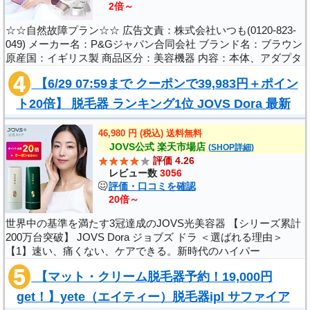
2倍～
☆☆自然故障プラン☆☆ 広告文責：株式会社いつも(0120-823-
049) メーカー名：P&Gジャパン合同会社 ブランド名：ブラウン
原産国：イギリス製 商品区分：美容機器 内容：本体、アダプタ
ー（本体に接続されています）、電源コード、コンパクトヘッド
【6/29 07:59まで クーポンで39,983円＋ポイン
（部分用)、ワイドヘッド、ポ..
ト20倍】 脱毛器 ランキング1位 JOVS Dora 最新
世界3冠 シリーズ200万台突破 HIPL うぶ..
46,980 円 (税込) 送料無料
JOVS公式 楽天市場店
(SHOP詳細)
評価 4.26
レビュー数
3056
評価・口コミを確認
20倍～
世界中の基準を満たす3冠達成のJOVS光美容器 【シリーズ累計
200万台突破】 JOVS Dora ジョブズ ドラ ＜選ばれる理由＞
【1】速い、痛くない、ケアできる。新時代のハイパー
IPL（HIPL）技術採用 [照射間隔最速0.7秒] [照射可能数400,000
【マット・クリーム脱毛器予約！19,000円
回] [毎日使えるから最短4週間で実感] ..
get！】yete（エイティー）脱毛器ipl サファイア