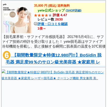
冷却技術 ★snsで人気★男女兼用 VIO対応 無痛脱..
35,800 円 (税込) 送料無料
yete公式ショップ
(SHOP詳細)
評価 4.47
レビュー数
2630
評価・口コミを確認
1倍～
【脱毛業界初・サファイア冷感脱毛器】 2017年5月4日に、サフ
ァイア技術の特許を受け取りました！ yete脱毛器はサファイア
冷却機能を搭載し、肌と接触する瞬間に肌表面の温度を10℃前後
に冷やすことで高いエネルギーの照射光による灼熱感から脱却
【期間数量限定★特価12,980円!!】BoSidin 脱
し、無痛脱毛を実現します。 ..
毛器 満足度99％のサロン級光美容器 ★家庭用 レ
ーザー脱毛器★ クーリング機能 男女兼用 美..
,