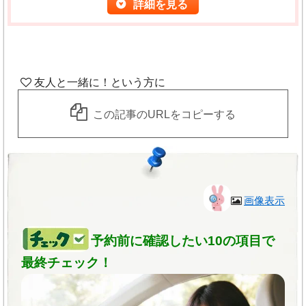
詳細を見る
たは診療所と比較して優良であることを示す内容を掲
・
内容は主観的要素を含む可能性があります
ので御参
載しない
考にされる場合にはバランス的に、より多くの意見や
本ページの内容はあくまで同一クリニック内でのデー
感想に耳を傾ける必要があります。
一つの情報だけで
【リゼクリニック】
タや商品データであり、他の病院との比較ではありま
友人と一緒に！という方に
「全身脱毛」対応あり
は判断しない
ようにおすすめします。
せん。（他の病院や商品より優良であるとは限りませ
全身脱毛のおすすめプラン
【梅田ビューティークリニック】
この記事のURLをコピーする
ん）
◆『リゼクリニック』とは？
・誤解して伝わることのないよう、表現方法では絶対
（医療脱毛）
2011年の開院から症例数は668,000件を突
４．品位を損ねる内容や絶対・安全等の虚偽を掲載し
時間や費用面で効率的な
全身脱毛に重点を
的・確定的表現は避けていますが。
絶対的・確定的で
破！脱毛一筋のプロフェッショナル精神あ
置いたクリニック
ない
あると判断はなさいませんように
お願い致します。
り。キャンセル料や剃毛料無料！追加料金の
20代前半～40代前半の女性を中心に仕事帰りや
５．最高・NO.1等の誇大表現を掲載しない
かからない「０」へのこだわり。初めての方
土日での来院が多く、色黒、日焼け、デリケー
画像表示
・各内容に合うクリニック一覧表示などを掲載してお
へ「トライアルプラン」導入中！（実施院は
６．著名人の推薦等を掲載しない
ト肌などが原因で脱毛に踏み切れなかった方に
限定）
りますが、特集を組むこともあり、その性質上内容に
も注目されているクリニックです。
７．値段の安さを強調する内容を掲載しない
学生の間にきちんと脱毛を。お得な
2学割
予約前に確認したい10の項目で
こだわりの脱毛機「近赤外線レーザー脱毛」
偏りが生じることがありますので
表示されているクリ
0％OFF
も実施中！2名以上でカウンセリング
アジア人向けの、
肌への負担が少ない
施術！こ
最終チェック！
ニックや機関が常に最も優れているとは限りません。
また、掲載のための「限定解除要件」と呼ばれる以下
と契約を同時に行うペア割やのりかえ割で、
だわりの脱毛機で、
痛みが少なく日焼け肌でも
さらに多くの情報をお探しの方はお手数ですが他の検
の項目を記載しています。
最大10%OFF
。カウンセリングは無料。
３種
脱毛可能
です。また、近赤外線なので肌の奥深
類の脱毛器を駆使し、個人の肌や毛質に合わ
索サイト等をご利用ください。
・問い合わせ先を記載。