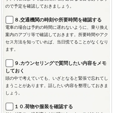
ので予定を確認しておきましょう。
８.交通機関の時刻や所要時間を確認する
脱毛サロン
肌に優しい脱毛でリ
電車の場合は予約の時間に遅れないように、乗り換え
STLASSH
ラックス
案内のアプリ等で確認しておきます。所要時間やアク
最新理論のSHR脱毛導入サ
軽く温かみを感じる程度で
セス方法を知っていれば、当日慌てることがなくなり
ロン。美容成分導入もうれ
す。
ます。
しい。
９.カウンセリングで質問したい内容をメモ
しておく
頭の中で考えていても、いざとなると緊張で忘れてし
まうことがあります。話したい内容を整理しておきま
店内の様子
しょう。
１０.荷物や服装を確認する