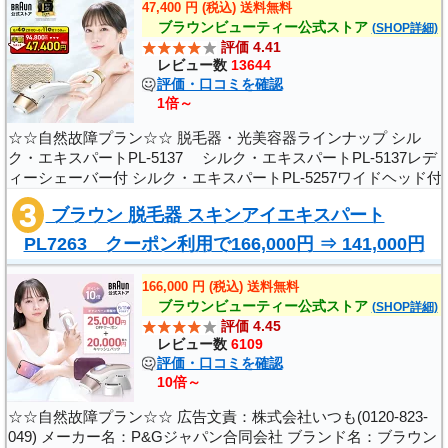
47,400 円 (税込) 送料無料
ブラウンビューティー公式ストア
(SHOP詳細)
評価 4.41
レビュー数
13644
評価・口コミを確認
1倍～
☆☆自然故障プラン☆☆ 脱毛器・光美容器ラインナップ シル
ク・エキスパートPL-5137 シルク・エキスパートPL-5137レデ
ィーシェーバー付 シルク・エキスパートPL-5257ワイドヘッド付
シルク・エキスパートPL-3133 シルク・エキスパートPL-3000 シ
ブラウン 脱毛器 スキンアイエキスパート
ルク・エピルSES5880 広告文責..
PL7263 クーポン利用で166,000円 ⇒ 141,000円
さらに最大20,000円キャッシュバック実施中 ｜..
166,000 円 (税込) 送料無料
ブラウンビューティー公式ストア
(SHOP詳細)
評価 4.45
レビュー数
6109
評価・口コミを確認
10倍～
☆☆自然故障プラン☆☆ 広告文責：株式会社いつも(0120-823-
049) メーカー名：P&Gジャパン合同会社 ブランド名：ブラウン