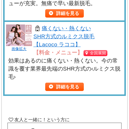
せん。（他の病院や商品より優良であるとは限りませ
ューが充実。無痛で早い最新脱毛。
2011年の開院から症例数は668,000件を突
破！脱毛一筋のプロフェッショナル精神あ
ん）
詳細を見る
・誤解して伝わることのないよう、表現方法では絶対
り。キャンセル料や剃毛料無料！追加料金の
４．品位を損ねる内容や絶対・安全等の虚偽を掲載し
的・確定的表現は避けていますが。
絶対的・確定的で
かからない「０」へのこだわり。初めての方
痛くない・熱くない
ない
あると判断はなさいませんように
へ「トライアルプラン」導入中！（実施院は
お願い致します。
SHR方式のルミクス脱毛
限定）
５．最高・NO.1等の誇大表現を掲載しない
【Lacoco ラココ】
学生の間にきちんと脱毛を。お得な
2学割
・各内容に合うクリニック一覧表示などを掲載してお
６．著名人の推薦等を掲載しない
画像拡大
0％OFF
も実施中！2名以上でカウンセリング
【料金・メニュー】
全国展開
りますが、特集を組むこともあり、その性質上内容に
７．値段の安さを強調する内容を掲載しない
と契約を同時に行うペア割やのりかえ割で、
効果はあるのに痛くない・熱くない。今の常
偏りが生じることがありますので
表示されているクリ
最大10%OFF
。カウンセリングは無料。
３種
識を覆す業界最先端のSHR方式の‹ルミクス脱
ニックや機関が常に最も優れているとは限りません。
また、掲載のための「限定解除要件」と呼ばれる以下
類の脱毛器を駆使し、個人の肌や毛質に合わ
毛›
せた照射
が可能。照射による肌トラブル時も
さらに多くの情報をお探しの方はお手数ですが他の検
の項目を記載しています。
完全無料保証
。増毛化・硬毛化の症状にも対
詳細を見る
索サイト等をご利用ください。
・問い合わせ先を記載。
応。院の移動も可能。出張や通勤のついでに
・自由診療に係る通常必要とされる費用の記載。
【STLASSH】
お近くの院に通える。
(脱毛サロン)
・金額や値段は個人によって異なるため、
当サイトの
・主なリスク、副作用等に関する内容の記載。
脱毛完了までが早い！
内容と閲覧者様が希望しているケースとは金額や値段
標準料金・値段目安
友人と一緒に！という方に
最新理論のSHR脱毛
の導入により、最短6ヶ月
は異なる
可能性があります。
全身脱毛5回コース
:定額
4,900円
(60回)
で脱毛が可能。毛根自体にアプローチする脱毛