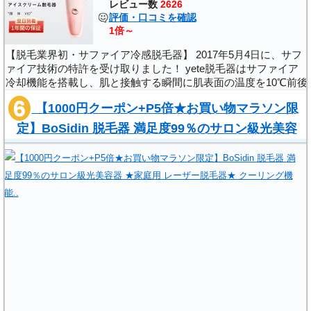
レビュー数
2626
評価・口コミを確認
1倍～
【脱毛業界初・サファイア冷感脱毛器】 2017年5月4日に、サフ
ァイア技術の特許を受け取りました！ yete脱毛器はサファイア
冷却機能を搭載し、肌と接触する瞬間に肌表面の温度を10℃前後
に冷やすことで高いエネルギーの照射光による灼熱感から脱却
【1000円クーポン+P5倍★お買い物マラソン限
し、無痛脱毛を実現します。 ..
定】BoSidin 脱毛器 満足度99％のサロン級光美容
器 ★家庭用 レーザー脱毛器★ クーリング機能..
,
(