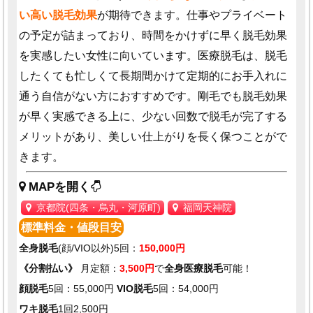
い高い脱毛効果
が期待できます。仕事やプライベート
の予定が詰まっており、時間をかけずに早く脱毛効果
を実感したい女性に向いています。医療脱毛は、脱毛
したくても忙しくて長期間かけて定期的にお手入れに
通う自信がない方におすすめです。剛毛でも脱毛効果
が早く実感できる上に、少ない回数で脱毛が完了する
メリットがあり、美しい仕上がりを長く保つことがで
きます。
MAPを開く
京都院(四条・烏丸・河原町)
福岡天神院
標準料金・値段目安
全身脱毛
(顔/VIO以外)5回：
150,000円
《分割払い》
月定額：
3,500円
で
全身医療脱毛
可能！
顔脱毛
5回：55,000円
VIO脱毛
5回：54,000円
ワキ脱毛
1回2,500円