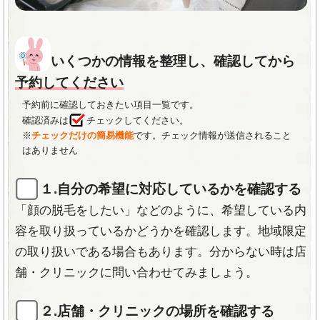
導入の提携院)
の20倍の浸透力を発揮し、うるおい肌を作りだ
LACOCOは「本物を知ってもらう」その言葉か
-東北-
仙台院 青森院 八戸院 盛岡院 いわき院 郡山院
すことが出来ます。
らスタートした脱毛サロン。メイクをしたり、
お洒落をしたり、外観をデザインするように素
新常識のISGトリプルアタック脱毛で終
いくつかの情報を整理し、確認してから
《公式サイト》
肌もデザインする時代。30年というキャリアを
わりのある脱毛を実現！
予約してください
積み上げて築いた歴史と信頼ある脱毛機メーカ
SHR脱毛・IPL脱毛の脱毛効果を高めるための
ーがプロデュースなので安い価格を実現！最新
予約前に確認しておきたい項目一覧です。
STスーパージェルの3つのアタックによる施術
の脱毛機で「効果」に自信ありの脱毛サロンで
確認済みは
チェックしてください。
方法を採用。お肌をいたわりながら、毛包・メ
す。
※
チェックだけの簡易機能
です。チェック情報が送信されること
ラニンにも同時にアプローチを行っています。
はありません
MAPを開く
《店舗ＭＡＰ》
店舗情報
１.自分の希望に対応しているかを確認する
-東京-
新宿店 神楽坂店 渋谷店 恵比寿店 池袋店 立川店 銀
「顔の脱毛をしたい」などのように、希望している内
-東京-
新宿南口店 新宿西口店 池袋店 渋谷店 渋谷宮益坂店
座店 吉祥寺店 八王子店 大森店 赤羽店
容を取り扱っているかどうかを確認します。地域限定
町田店 立川店
-関東-
横浜店 関内 溝の口 大宮店 岩槻店 川口店 越谷店 木
の取り扱いである場合もあります。分からない時は店
-関東-
横浜店 千葉店 船橋店 柏店 大宮店
更津店 本厚木店 厚木店 柏店
舗・クリニックに問い合わせてみましょう。
-東北-
仙台店 札幌店
-中部-
星ヶ丘店 岡崎店 豊田店 西尾店 安城店 甲府店 富山
-東海-
名古屋店 栄店
店(総曲輪) 金沢店
２.店舗・クリニックの場所を確認する
-関西-
梅田店 西梅田店 天王寺店 心斎橋店 京都店 奈良店