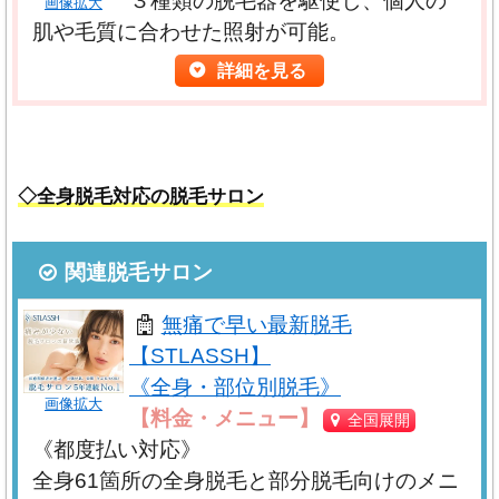
３種類の脱毛器を駆使し、個人の
画像拡大
肌や毛質に合わせた照射が可能。
１．体験談を掲載しない
詳細を見る
・
結果・感想には個人差
があります。文章内容や画像
２．術前、術後写真（イラストも含む）を掲載する場
等が閲覧者様のケースと掲載内容が同じと思われる内
合は説明、料金、リスク等の注意事項を表示する
容でも、個人によって状況が異なるため全く同じ過程
基本的に掲載されている画像は無料で提供されている
や結果となるとは限りませんので、
誰にでも当てはま
◇全身脱毛対応の脱毛サロン
イメージ素材となります。
るわけではありません
。
術前、術後の画像を掲載する場合、「限定解除要件」
と呼ばれる方法を用いて内容、費用、リスク、副作用
関連脱毛サロン
・効果や結果はメリットばかりではなく、
リスク・副
等の表示を行います。
作用等のデメリット
もある可能性がありますので注意
無痛で早い最新脱毛
する必要があります。
３．客観的根拠のない比較やランキング。他の病院ま
【STLASSH】
たは診療所と比較して優良であることを示す内容を掲
《全身・部位別脱毛》
・
内容は主観的要素を含む可能性があります
ので御参
画像拡大
【リゼクリニック】
載しない
【料金・メニュー】
全国展開
考にされる場合にはバランス的に、より多くの意見や
「全身脱毛」対応あり
本ページの内容はあくまで同一クリニック内でのデー
《都度払い対応》
全身脱毛のおすすめプラン
感想に耳を傾ける必要があります。
一つの情報だけで
タや商品データであり、他の病院との比較ではありま
全身61箇所の全身脱毛と部分脱毛向けのメニ
◆『リゼクリニック』とは？
は判断しない
ようにおすすめします。