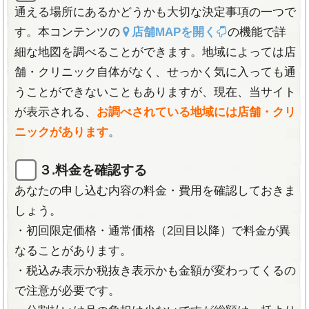
-関西-
梅田店 東梅田店 心斎橋店 あべの店Hoop4F 京都四
通える場所にあるかどうかも大切な決定事項の一つで
三宮店 姫路店
条店 京都烏丸店 神戸三宮店 難波店 高槻店 姫路店
す。本コンテンツの
店舗MAPを開く
の機能で詳
-中国-
広島店
-中国-
岡山駅店 岡山ロッソ店 岡山問屋町店 福山店 倉敷店
細な地図を調べることができます。地域によっては店
-九州-
福岡天神店 小倉店 熊本店 鹿児島店 那覇店
津山店 広島店 鳥取店 日吉津店
舗・クリニック自体がなく、せっかく気に入っても通
料金＆プラン
-四国-
高松店 松山店 徳島店 三豊店
うことができないこともありますが、現在、当サイト
全身61箇所の全身脱毛と部分脱毛
向けのメニューが充実。
-東北-
仙台店 郡山店
が表示される、
お調べされている地域には店舗・クリ
都度払いにも対応
。
-九州-
福岡 糟屋郡 沖縄店
ニックがあります
。
月額制
:おでこ、顔、VIOも含む
全身61箇所が初月0円
！
料金＆プラン
（通常7,980円）
全身脱毛
(顔・VIOを含む51箇所):
月額3,000円、初月0円
３.料金を確認する
パックプラン
:6回・10回・12回・18回・無制限コース。
オーダーメイド脱毛
（全身51箇所の中で好きな部位):月額
あなたの申し込む内容の料金・費用を確認しておきま
部分脱毛Sパーツ
1回:2,750円(税抜)
3,000円
しょう。
部分脱毛Lパーツ
1回:5,500円(税抜)
都度払い1回部位別脱毛
:Lパーツ:5,000円 Sパーツ:3,000
・初回限定価格・通常価格（2回目以降）で料金が異
料金コース詳細
円
なることがあります。
お得な割引プランあり！
乗り換え割・ペア割
:10％オフ
・税込み表示か税抜き表示かも金額が変わってくるの
・
リベンジ割
（サロン乗り換えで最大30％OFF）
で注意が必要です。
・
学割
（最大30％OFF）
《公式サイト》