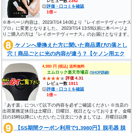
レビュー数
2342
評価・口コミを確認
1倍～
※本ページ内容は、2023/7/14 14:00より『レイボーテヴィーナス
プロ』に変更となりました。 2023/7/14 13:59以前に本ページよ
りご購入の方は『レイボーテヴィーナス』のお届けとなります。
ご購入の際は、事前に内容をご確認の上ご注文いただきますよう
ケノンへ乗換えた方に聞いた商品選びの落とし
宜しくお願い申し上げ..
穴！商品ごとに光の内容が違う？【ケノン用エク
ストララージカートリッジ ケノン本体と同..
4,980 円 (税込) 送料無料
エムロック楽天市場店
(SHOP詳細)
評価 4.31
レビュー数
1911
評価・口コミを確認
1倍～
「あす楽」について以下の内容を必ずご確認ください ※当店の
出荷業務定休日は土曜日、日曜日、祝日となっております。金曜
日の15時以降にいただいたご注文につきましては、月曜日以降
の発送となりますので、ご注意ください。 ※翌日着が可能な商
【SS期間クーポン利用で1,3980円】脱毛器 脱
品は、当店にて在庫がある商品..