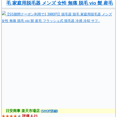
毛 家庭用脱毛器 メンズ 女性 無痛 脱毛 vio 髭 産毛
フラッシュ式 脱毛器 冷感 冷却 サフ..
,
(
)
日安商事 楽天市場店
(SHOP詳細)
評価 4.21