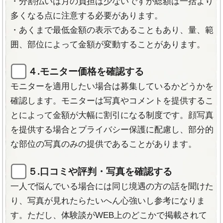
・分割払いは月の負担は少ないですが総額は一括より
・
ペア割引
（友人と一緒の来店で3名以上だと最大
多くなる点に注意する必要があります。
30％OFF）
・あくまで最低金額の表示であることもあり、量、範
主な特徴
《公式サイト》
囲、部位によって金額が変動することがあります。
「満足度・口コミ・選ばれる」各部門で
3冠達成
４.モニター価格を確認する
の脱毛サロン。
モニターを適用したい場合は募集しているかどうかを
主な特徴
業界最安クラス
の月額3,000円、初月0円。
確認します。モニターは写真やコメントを提供するこ
痛くない・熱くない
SHR方式
の脱毛で「うぶ
とによって金額が大幅に割引になる制度です。顔写真
最短
6カ月、60分
のスピード脱毛。
毛」「色素の薄い毛」「ほくろ毛」「日焼け肌」も脱
を提供する場合とプライバシー保護に配慮し、部分的
毛可能。
痛みがほとんどなく
肌に優しい
。
な部位の写真のみの提供であることがあります。
生コラーゲンローション
追加可能。
都度払い・月額・回数コース
など、希望に合っ
た料金タイプが選べる。
最短20～30分
で照射完了!毎月通えて
最短6ヶ月
５.口コミや評判・写真を確認する
で卒業。
新常識の脱毛法「
SHR脱毛
」に加えて「IPL脱
一人で悩んでいる場合には同じ境遇の方の話を聞けた
毛」にも対応。
衛生管理の徹底。マスク着用や手洗いの徹底で
常に清潔。
り、写真が見れたらたいへん心強いし参考になりま
エレクトロポレーションやスーパージェルを取
り入れた方法でうれしい
美容効果もプラス
。
乗り換え割・ペア割で
10％オフ。
す。ただし、体験談がWEB上のどこかで掲載されて