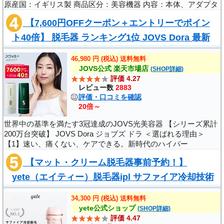
原産国：イギリス製 商品区分：美容機器 内容：本体、アダプタ
ー（本体に接続されています）、電源コード、コンパクトヘッド
【7,600円OFFクーポン＋エントリーでポイン
（部分用)、ワイドヘッド、ポ..
ト40倍】 脱毛器 ランキング1位 JOVS Dora 最新
世界3冠 シリーズ200万台突破 HIPL うぶ毛 ..
46,980 円 (税込) 送料無料
JOVS公式 楽天市場店
(SHOP詳細)
評価 4.27
レビュー数
2883
評価・口コミを確認
20倍～
世界中の基準を満たす3冠達成のJOVS光美容器 【シリーズ累計
200万台突破】 JOVS Dora ジョブズ ドラ ＜選ばれる理由＞
【1】速い、痛くない、ケアできる。新時代のハイパー
IPL（HIPL）技術採用 [照射間隔最速0.7秒] [照射可能数400,000
【マット・クリーム脱毛器事前予約！】
回] [毎日使えるから最短4週間で実感] ..
yete（エイティー）脱毛器ipl サファイア冷却技術
★snsで人気★男女兼用 VIO対応 無痛脱毛 無限照..
34,300 円 (税込) 送料無料
yete公式ショップ
(SHOP詳細)
評価 4.47