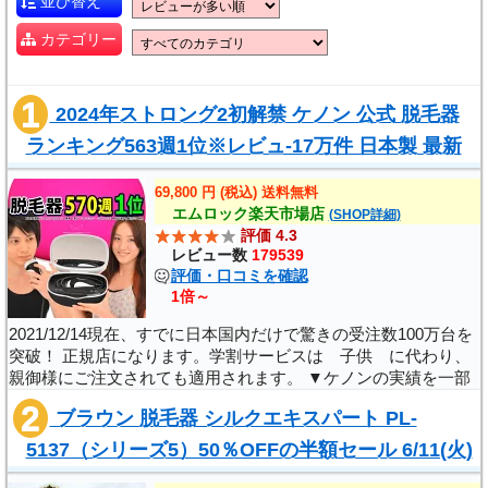
並び替え
カテゴリー
2024年ストロング2初解禁 ケノン 公式 脱毛器
ランキング563週1位※レビュ-17万件 日本製 最新
バージョン 美顔器 家庭用 ムダ毛 ヒゲ ボ..
69,800 円 (税込) 送料無料
エムロック楽天市場店
(SHOP詳細)
評価 4.3
レビュー数
179539
評価・口コミを確認
1倍～
2021/12/14現在、すでに日本国内だけで驚きの受注数100万台を
突破！ 正規店になります。学割サービスは 子供 に代わり、
親御様にご注文されても適用されます。 ▼ケノンの実績を一部
ご紹介(脱毛きランキングの実績)▼ 楽天市場 デイリーランキン
ブラウン 脱毛器 シルクエキスパート PL-
グ第1位 獲得 脱毛器 部門 2..
5137（シリーズ5）50％OFFの半額セール 6/11(火)
1:59まで｜正規品 Braun VIO 光美容器 メンズ..