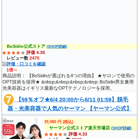
)
BoSidin公式ストア
(SHOP詳細)
評価 4.35
レビュー数
2475
評価・口コミを確認
1倍～
商品説明： 【BoSidinが選ばれる4つの理由】 ★サロンで使用の
OPT技術を採用★ &nbsp;&nbsp;&nbsp;&nbsp; BoSidin男女兼用
光美容器はイギリス最新なOPTテクノロジーを採用。
OPT（Optimal Pulsed Light）技術は本来エステサロンで使用さ
【59％オフ★6/4 20:00から6/11 01:59】脱毛
れている先進的な技術です。従来のIPL技..
器・光美容器で人気のヤーマン 【ヤーマン公式】
《レイボーテヴィーナス プロ YJEA0L》アイ..
39,980 円 (税込)
ヤーマン公式ストア楽天市場店
(SHOP詳細)
評価 4.33