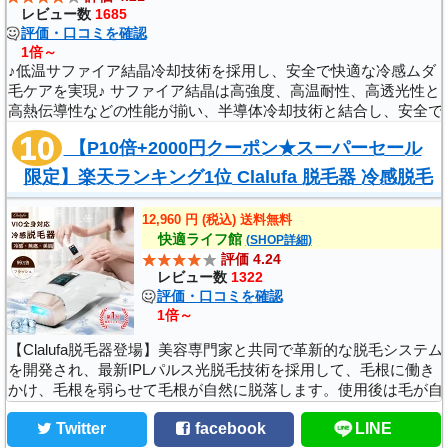
レビュー数
1685
評価・口コミを確認
1倍～
♪低温サファイア結晶冷却技術を採用し、安全で快適な冷感ムダ
毛ケアを実現♪ サファイア結晶は高強度、高温耐性、高透光性と
高熱伝導性などの性能が揃い、半導体冷却技術と結合し、安全で
快適な冷感ムダ毛ケアを実現できます。ムダ毛ケア中、サファイ
【P10倍+2000円クーポン★スーパーセール
アは皮膚と接触する時に..
限定】楽天ランキング1位 Clalufa 脱毛器 冷感脱毛
光美容器 VIO対応 光脱毛器 家庭用脱毛器 IP..
12,960 円 (税込) 送料無料
快適ライフ館
(SHOP詳細)
評価 4.24
レビュー数
1322
評価・口コミを確認
1倍～
【Clalufa脱毛器登場】美容専門家と共同で革新的な脱毛システム
を開発され、最新IPLパルス光脱毛技術を採用して、毛根に働き
かけ、毛根を弱らせて毛根が自然に脱落します。使用後は毛が自
然に脱落し、生える速度を抑制できます。モードを選ぶだけで、
Twitter
facebook
LINE
手軽にエステに行ったよ..