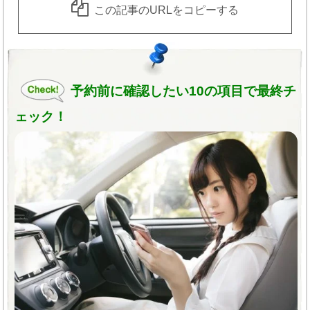
※予期せぬトラブルを防ぐために値段や金額について
この記事のURLをコピーする
方法のため毛周期と関係なく通えます。
通常約25万円(税抜)
は当サイト以外でも是非事前によくお調べになってく
顔脱毛5回コース
:定額
3,400円
(30回)
無痛だから安心の光脱毛でつるつる肌
ださい。
通常約9.3万円(税抜)
に！
1回（都度）払い・分割払い
(定額プラン)対応。
SHR脱毛は毛根まで届く光を数回に分けて照射
予約前に確認したい10の項目で最終チ
するため、お肌への負担が軽く温かみを感じる
カウンセリング
:無料
学割
:20％OFF
ペア割
:最大
【Lacoco ラココ】(脱毛サロン)
程度です。
10%OFF
のりかえ割
:最大10%OFF
ェック！
今の常識を覆す業界最先端の‹ルミクス脱毛›
人気の顔脱毛
（
日焼け肌、産毛
まで効果
もっと詳しく！
脱毛効果はきちんと出るのに「
痛くない・熱く
クリニック所在地
ない
」。痛みは無痛でほとんど感じず、温かさ
バツグンのため化粧ノリUP♪）
を感じる程度なので肌に優しい安心脱毛です。
最安<500円>からお試しできる眉間脱毛をはじ
-東京-
新宿院 渋谷院 銀座院 立川院 町田院
また、毛周期に関係なく、毎月通えるため脱毛
めとし、他の脱毛サロンではお手入れが難しい
-関東-
大宮院 柏院 横浜院
完了までが早く、
最短6ヶ月で「つるつる」へ。
小鼻、鼻下、首筋などのメニューがあります。
-東海-
名古屋院 栄院 新潟院
早い卒業を目指せる
のも魅力。従来の脱毛では
業界初！脱毛×エレクトロポレーション
-関西-
京都四条院 大阪梅田院 心斎橋院 神戸三宮院
施術不可能だった「うぶ毛」「色素の薄い毛」
による施術！
-中国-
広島院
「ほくろ毛」「日焼け肌」もルミクス脱毛なら
エレクトロポレーションとは…電気の力を利用
ケア可能。そんな
SHR方式のルミクス脱毛
を
-九州-
福岡天神院
して美容成分を肌の奥に行き渡らせる施術方法
LACOCOは全店舗で導入。
(青森院・八戸院・盛岡院・いわき院・郡山院はリゼ脱毛
です。「浸透美容」とも言われており、イオン
LACOCOとは…