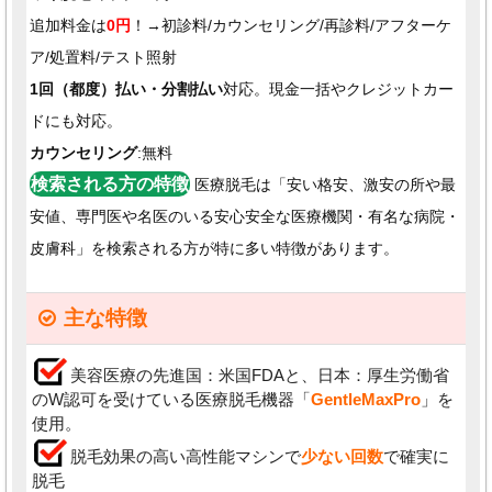
追加料金は
0円
！→初診料/カウンセリング/再診料/アフターケ
ア/処置料/テスト照射
1回（都度）払い・分割払い
対応。現金一括やクレジットカー
ドにも対応。
カウンセリング
:無料
検索される方の特徴
医療脱毛は「安い格安、激安の所や最
安値、専門医や名医のいる安心安全な医療機関・有名な病院・
皮膚科」を検索される方が特に多い特徴があります。
主な特徴
美容医療の先進国：米国FDAと、日本：厚生労働省
のW認可を受けている医療脱毛機器「
GentleMaxPro
」を
使用。
脱毛効果の高い高性能マシンで
少ない回数
で確実に
脱毛