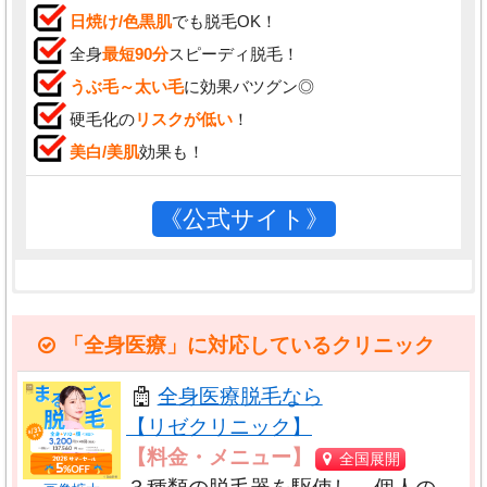
日焼け/色黒肌
でも脱毛OK！
全身
最短90分
スピーディ脱毛！
うぶ毛～太い毛
に効果バツグン◎
硬毛化の
リスクが低い
！
美白/美肌
効果も！
《公式サイト》
腫れ、痛み、内出血などが起こるケースもありま
本ページでは各種法令や取り決めを
す。事前に必ず
リスクや注意情報
の確認、相談・説明
「全身医療」に対応しているクリニック
厳重に順守するために以下の対応を行っ
を受けましょう。
全身医療脱毛なら
ています。
ご利用にあたっての御注意
【リゼクリニック】
【料金・メニュー】
全国展開