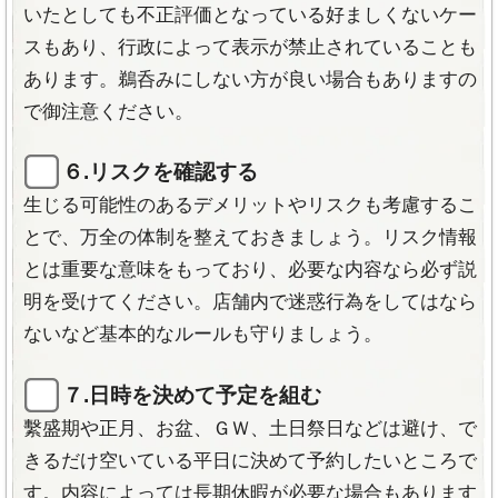
乗り換え、学割、友達割などの割引で
最大30％
返金保証
やドクターサポート制度あり。
いたとしても不正評価となっている好ましくないケー
オフ
。
スもあり、行政によって表示が禁止されていることも
全身61箇所脱毛可能
！対応部位が多い。
あります。鵜呑みにしない方が良い場合もありますの
マスク着用
や
アルコール消毒
徹底。
で御注意ください。
６.リスクを確認する
生じる可能性のあるデメリットやリスクも考慮するこ
とで、万全の体制を整えておきましょう。リスク情報
とは重要な意味をもっており、必要な内容なら必ず説
新脱毛サロン「ラココ」
脱毛サロンラココ SHR
タップ・クリックで拡大
明を受けてください。店舗内で迷惑行為をしてはなら
の脱毛ストーリー
方式脱毛技術
ないなど基本的なルールも守りましょう。
サロンの内部を公開
ジェルで脱毛しながら美肌
ケアもできる
７.日時を決めて予定を組む
繫盛期や正月、お盆、ＧＷ、土日祭日などは避け、で
きるだけ空いている平日に決めて予約したいところで
す。内容によっては長期休暇が必要な場合もあります