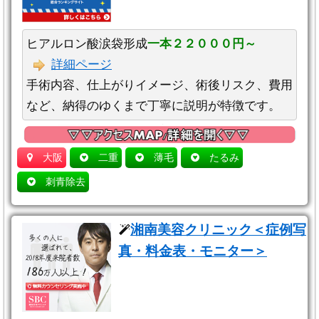
ヒアルロン酸涙袋形成
一本２２０００円～
詳細ページ
手術内容、仕上がりイメージ、術後リスク、費用
など、納得のゆくまで丁寧に説明が特徴です。
大阪
二重
薄毛
たるみ
刺青除去
湘南美容クリニック＜症例写
真・料金表・モニター＞