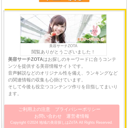
美容サーチZOTA
閲覧ありがとうございました！
美容サーチZOTA
はお探しのキーワードに合うコンテ
ンツを提供する美容情報サイトです。
音声解説などのオリジナル性を備え、ランキングなど
の関連情報の収集も心掛けています。
そして今後も役立つコンテンツ作りを目指してまいり
ます。
ご利用上の注意
プライバシーポリシー
お問い合わせ
運営者情報
Copyright ©2024 地域の美容探しはZōTA All Rights Reserved.