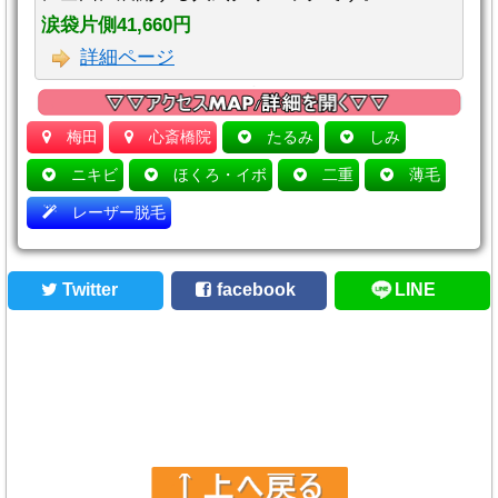
涙袋片側41,660円
詳細ページ
梅田
心斎橋院
たるみ
しみ
ニキビ
ほくろ・イボ
二重
薄毛
レーザー脱毛
Twitter
facebook
LINE