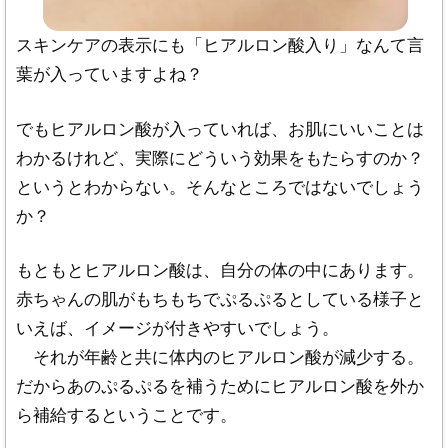
すので注意する必要があります。
スキンケアの表示にも「ヒアルロン酸入り」なんて言
・
内容は主観的要素を含む可能性があります
ので
葉が入っていますよね？
御参考にされる場合にはバランス的に、より多く
の意見や感想に耳を傾ける必要があります。
一つ
でもヒアルロン酸が入っていれば、お肌にいいことは
の情報だけでは判断しない
ようにおすすめしま
わかるけれど、実際にどういう効果をもたらすのか？
す。
というとわからない。そんなところではないでしょう
か？
・誤解して伝わることのないよう、表現方法では
絶対的・確定的表現は避けていますが。
絶対的・
もともとヒアルロン酸は、自分の体の中にあります。
確定的であると判断はなさいませんように
お願い
赤ちゃんの肌がもちもちでぷるぷるとしている様子と
致します。
いえば、イメージが付きやすいでしょう。
それが年齢と共に体内のヒアルロン酸が減少する。
・各内容に合うクリニック一覧表示などを掲載し
だからあのぷるぷるを補うためにヒアルロン酸を外か
ておりますが、特集を組むこともあり、その性質
ら補給するということです。
上内容に偏りが生じることがありますので
表示さ