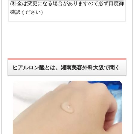
(料金は変更になる場合がありますので必ず再度御
確認ください）
ご利用にあたっての御注意
・
結果・感想には個人差
があります。文章内容や
ヒアルロン酸とは。湘南美容外科大阪で聞く
画像等が閲覧者様のケースと掲載内容が同じと思
われる内容でも、個人によって状況が異なるため
全く同じ過程や結果となるとは限りませんので、
誰にでも当てはまるわけではありません
。
・効果や結果はメリットばかりではなく、
リス
ク・副作用等のデメリット
もある可能性がありま