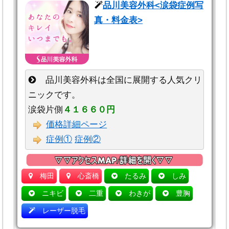
品川美容外科<涙袋症例写
真・料金表>
品川美容外科は全国に展開する人気クリ
ニックです。
涙袋片側
４１６６０円
価格詳細ページ
症例①
症例②
梅田
心斎橋
たるみ
しみ
ニキビ
二重
わきが
豊胸
レーザー脱毛