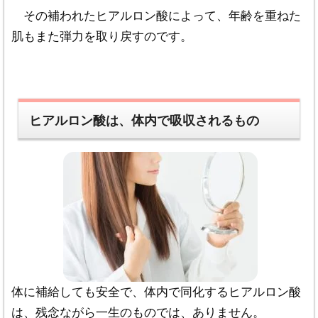
れているクリニックや機関が常に最も優れている
その補われたヒアルロン酸によって、年齢を重ねた
とは限りません。
肌もまた弾力を取り戻すのです。
さらに多くの情報をお探しの方はお手数ですが他
の検索サイト等をご利用ください。
・金額や値段は個人によって異なるため、
当サイ
ヒアルロン酸は、体内で吸収されるもの
トの内容と閲覧者様が希望しているケースとは金
額や値段は異なる
可能性があります。
※予期せぬトラブルを防ぐために値段や金額につ
いては当サイト以外でも是非事前によくお調べに
なってください。
体に補給しても安全で、体内で同化するヒアルロン酸
は、残念ながら一生のものでは、ありません。