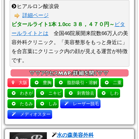
ヒアルロン酸涙袋
詳細ページ
ビタールライト1本 1.0cc ３８，４７０円～
ビタ
ールライトとは
全国46院展開来院数66万人の美
容外科クリニック。「美容整形をもっと身近に」
を合言葉にクリニック内の顔が見える運営が特徴
です。
大阪
豊胸
脂肪吸引・溶解
二重
わきが
ニキビ
刺青除去
しわ
たるみ
しみ
レーザー脱毛
メディオスター
水の森美容外科