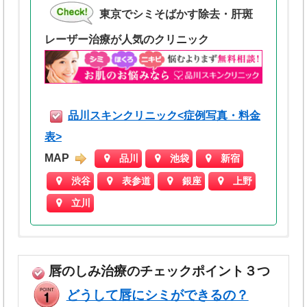
東京でシミそばかす除去・肝斑
レーザー治療が人気のクリニック
品川スキンクリニック<症例写真・料金
表>
MAP
品川
池袋
新宿
渋谷
表参道
銀座
上野
立川
レーザートーニング
ご利用にあたっての御注意
唇のしみ治療のチェックポイント３つ
初回お試し2,800円
どうして唇にシミができるの？
２回目以降5,400円