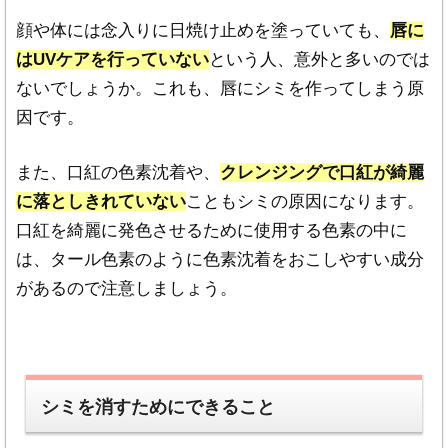
の情報だけでは判断しない
ようにおすすめしま
顔や体には念入りに日焼け止めを塗っていても、
唇に
す。
はUVケアを行っていない
という人、意外と多いのでは
・誤解して伝わることのないよう、表現方法では
ないでしょうか。これも、唇にシミを作ってしまう原
絶対的・確定的表現は避けていますが。
絶対的・
因です。
確定的であると判断はなさいませんように
お願い
また、口紅の色素沈着や、
クレンジングで口紅が綺麗
致します。
に落としきれていない
こともシミの原因になります。
・各内容に合うクリニック一覧表示などを掲載し
口紅を綺麗に発色させるために使用する色素の中に
ておりますが、特集を組むこともあり、その性質
は、タール色素のように色素沈着をおこしやすい成分
上内容に偏りが生じることがありますので
表示さ
があるので注意しましょう。
れているクリニックや機関が常に最も優れている
とは限りません。
さらに多くの情報をお探しの方はお手数ですが他
の検索サイト等をご利用ください。
シミを消すためにできること