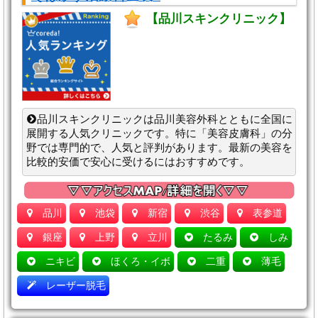
【品川スキンクリニック】
品川スキンクリニックは品川美容外科とともに全国に
展開する人気クリニックです。特に「美容皮膚科」の分
野では専門的で、人気と評判があります。最新の美容を
比較的安価で安心に受けるにはおすすめです。
品川
池袋
新宿
渋谷
表参道
銀座
上野
立川
たるみ
しみ
ニキビ
ほくろ・イボ
二重
薄毛
レーザー脱毛