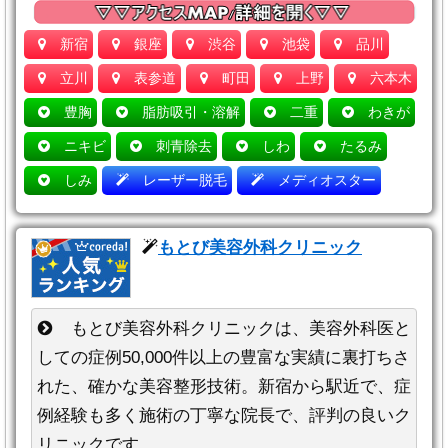
新宿
銀座
渋谷
池袋
品川
立川
表参道
町田
上野
六本木
豊胸
脂肪吸引・溶解
二重
わきが
ニキビ
刺青除去
しわ
たるみ
しみ
レーザー脱毛
メディオスター
もとび美容外科クリニック
もとび美容外科クリニックは、美容外科医と
しての症例50,000件以上の豊富な実績に裏打ちさ
れた、確かな美容整形技術。新宿から駅近で、症
例経験も多く施術の丁寧な院長で、評判の良いク
リニックです。