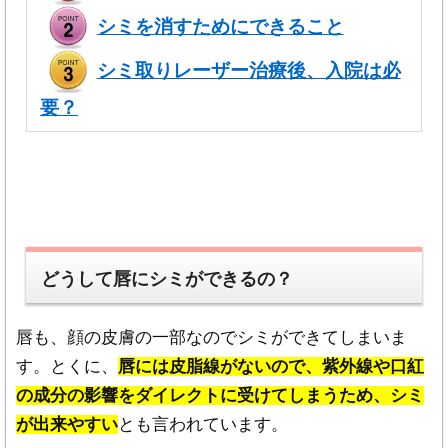
シミを消すためにできること
(料金は変更になる場合がありますので必ず御確認
シミ取りレーザー治療後、入院は必
・
結果・感想には個人差
があります。文章内容や
ください）
画像等が閲覧者様のケースと掲載内容が同じと思
要？
われる内容でも、個人によって状況が異なるため
全く同じ過程や結果となるとは限りませんので、
誰にでも当てはまるわけではありません
。
・効果や結果はメリットばかりではなく、
リス
どうして唇にシミができるの？
ク・副作用等のデメリット
もある可能性がありま
すので注意する必要があります。
唇も、顔の皮膚の一部なのでシミができてしまいま
・
内容は主観的要素を含む可能性があります
ので
す。とくに、
唇には皮脂線がないので、紫外線や口紅
御参考にされる場合にはバランス的に、より多く
の成分の影響をダイレクトに受けてしまうため、シミ
の意見や感想に耳を傾ける必要があります。
一つ
が出来やすい
とも言われています。