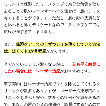
・金額や値段は個人によって異なるため、
当サイ
しっかりと保湿したり、スクラブで余分な角質を取り
トの内容と閲覧者様が希望しているケースとは金
去ることで肌のターンオーバーを促せば、唇のシミを
額や値段は異なる
可能性があります。
薄くすることができます。ただし、唇は顔の皮膚など
※予期せぬトラブルを防ぐために値段や金額につ
と比べると薄くデリケートなので、スクラブケアでは
いては当サイト以外でも是非事前によくお調べに
使役が強すぎてしまう事も。
なってください。
また、
保湿ケアして少しずつシミを薄くしていく方法
は、短くても3か月程度
かかります。
今できているシミが濃くなる前に、
一刻も早く綺麗に
したい場合には、レーザー治療
がおすすめです。
東京都内にはレーザー治療でシミを除去してくれるク
リニックが数多くありますが、レーザー治療専門のク
リニックを選ぶと安心。数多くの症例や実績があるの
で、あなたの唇のシミの種類や、綺麗にするための方