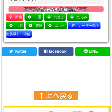
新宿
二重
わきが
たるみ
しみ
豊胸
ニキビ
レーザー脱毛
脂肪吸引・溶解
Twitter
facebook
LINE