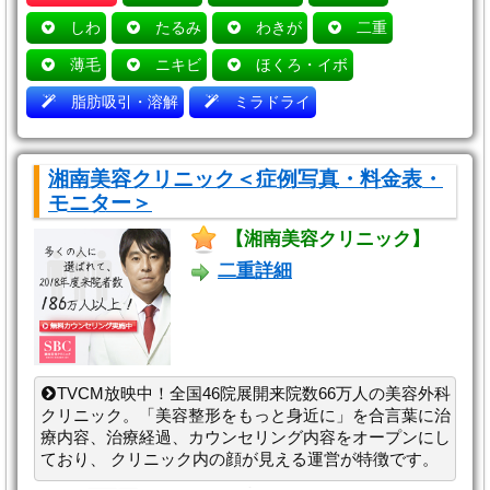
しわ
たるみ
わきが
二重
薄毛
ニキビ
ほくろ・イボ
脂肪吸引・溶解
ミラドライ
湘南美容クリニック＜症例写真・料金表・
モニター＞
【湘南美容クリニック】
二重詳細
TVCM放映中！全国46院展開来院数66万人の美容外科
クリニック。「美容整形をもっと身近に」を合言葉に治
療内容、治療経過、カウンセリング内容をオープンにし
ており、 クリニック内の顔が見える運営が特徴です。